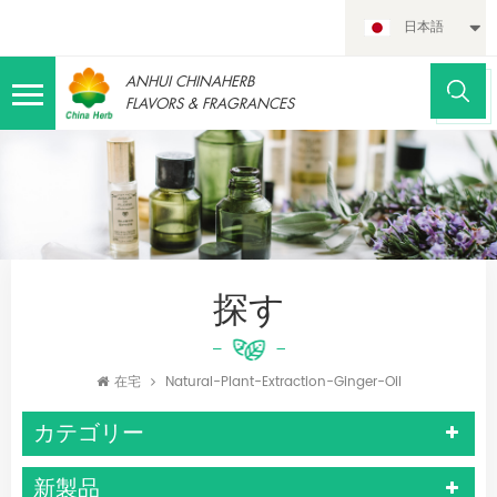
日本語
ANHUI CHINAHERB
FLAVORS & FRAGRANCES
探す
在宅
Natural-Plant-Extraction-Ginger-Oil
カテゴリー
新製品