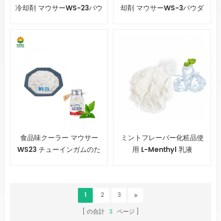
冷却剤 マウサーWS-23パウ
却剤 マウサーWS-3パウダ
ダー
ー
食品味クーラー マウサー
ミントフレーバー化粧品使
WS23 チューインガムのた
用 L-Menthyl 乳液
めの粉末
1
2
3
の合計
3
ページ