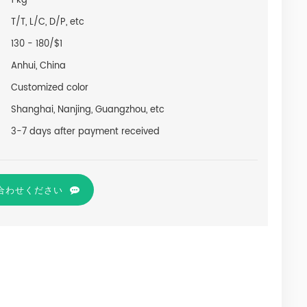
1 kg
T/T, L/C, D/P, etc
130 - 180/$1
Anhui, China
Customized color
Shanghai, Nanjing, Guangzhou, etc
3-7 days after payment received
合わせください