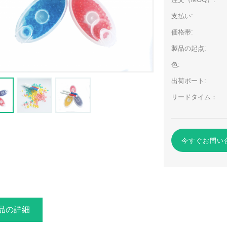
注文（MOQ）:
支払い:
価格帯:
製品の起点:
色:
出荷ポート:
リードタイム：
今すぐお問い
品の詳細