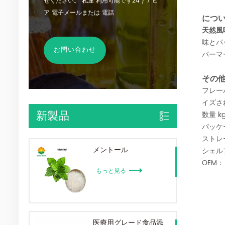
せください。 私達 利用可能です24 / 7 ビ
ア 電子メールまたは 電話
につい
天然風
味とパ
お問い合わせ
パーマ
その他 
フレー
イズさ
数量 kg
新製品
パッケ
ストレ
メントール
シェルフ
OEM： a
もっと見る
医療用グレード食品添