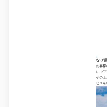
なぜ選
お客様
に グ
その上
ビスも