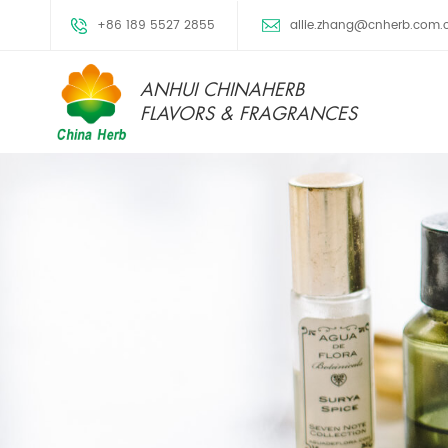
+86 189 5527 2855
allie.zhang@cnherb.com.
ANHUI CHINAHERB
FLAVORS & FRAGRANCES