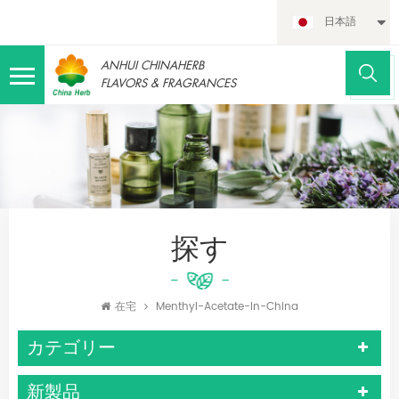
日本語
ANHUI CHINAHERB
FLAVORS & FRAGRANCES
探す
在宅
Menthyl-Acetate-In-China
カテゴリー
新製品