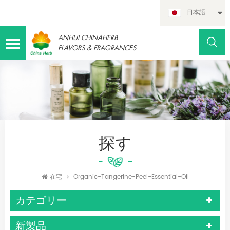
日本語
ANHUI CHINAHERB
FLAVORS & FRAGRANCES
探す
在宅
Organic-Tangerine-Peel-Essential-Oil
カテゴリー
新製品