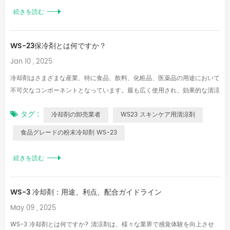
続きます. アイスクリームに使用されるWS-10冷却剤で、無色透明の黄色い
続きを読む
液体です. 冷却剤WS-27アプリケーション： 1.他のクーラントと組み合わせ
て、食品や化粧品に持続的な冷感を与えることができます. 2.日常使用製
WS-23保冷剤とは何ですか？
品：歯磨き粉、経口製品、芳香剤、スキンクリーム、シェービングクリー
ム、シャンプー、日焼け止め、シャワークリーム. 3.食品：菓子、チョコレ
Jan 10 , 2025
ート、乳製品、ビール、蒸留酒、飲料、チューインガム. 4.薬：リンクタ
冷却剤はさまざまな産業、特に食品、飲料、化粧品、医薬品の用途において
ス、炎症軟膏...
不可欠なコンポーネントとなっています。最も広く使用され、効果的な清涼
剤の 1 つは W​​S-23 です。この化合物は、メントールに特有のミント風味が
タグ :
冷却剤の卸売業者
WS23 スキンケア用清涼剤
なく、すっきりとした持続的な清涼感を提供することで知られています。こ
こでは、WS-23 冷却剤の特性、用途、利点を紹介し、最新の製品配合にお
食品グレードの粉末冷却剤 WS-23
けるその役割を包括的に理解できるようにします。 １． WS-23を理解す
る：特徴と仕組み WS-23 は、製品の風味プロファイルを変えることなくメ
続きを読む
ントールの冷却効果を模倣するように設計された合成清涼剤のクラスに属し
ます。メンソールとは異なり、WS-23 はニュートラルな清涼感を提供し、
滑らかでバランスのとれた清涼感で知られています。[14] WS-23 の重要な
WS-3 冷却剤：用途、利点、配合ガイドライン
メカニズムには、口、皮膚、またはその他の体の領域にある冷感受容体
May 09 , 2025
(TRPM8...
WS-3 冷却剤とは何ですか? 清涼剤は、様々な業界で感覚体験を向上させ