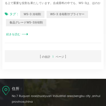
る上で重要な役割を果たしています。合成香料の中でも、WS-3は、ほのか
なミントの香りとともに、強力かつ速効性のある冷却効果を発揮することで
タグ :
WS-3 冷却剤
WS-3 冷却剤サプライヤー
際立っています。強力な冷却効果を求める製品に広く使用されているWS-3
は、その効能と汎用性を兼ね備えています。以下では、処方設計の指針とな
食品グレードWS-3冷却剤
るWS-3の特性、利点、そして用途について考察します。 1. WS-3を理解す
る：特徴とメカニズム WS-3は、従来のメントールよりも強力な冷却効果
続きを読む
をもたらすように開発された合成冷却化合物です。そのメカニズムは、感覚
ニューロンのTRPM8受容体（冷感イオンチャネル）を活性化し、冷たさを
素早く知覚させることです。WS-23とは異なり、WS-3は鋭く即効性のあ
る冷感を生み出し、ピークが急激に現れた後、徐々に減少していきます。
の合計
1
ページ
わずかにミントの香りがしま...
住所 :
No.7 Ruquan road,huaiyuan industrial area,bengbu city ,anhui
province,china