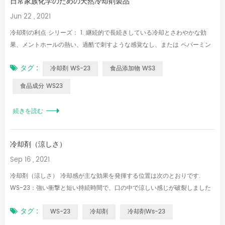
日常家族化学のための天然冷却剤製品
Jun 22 , 2021
冷却剤の利点 シリーズ： 1. 継続的で長続きしている冷却とさわやかな効
果、メントホールの熱い、過酷で刺すような感覚なし、または ペパーミン
ト 2 熱 抵抗は200°以下でよい 冷却衝撃、ベーカリーおよびその他の高温
タグ :
冷却剤 WS-23
食品添加物 WS3
での適切な使用を減らします。 3。 .冷却強度は一般に留まります。15-30
メントールベースの製品と比較して燃えている痛みなしで数分クリーラー。
食品成分 WS23
4 低投与量 30-100 MG / KG 良好な冷却があります。 5. .互換性 風味と他
の冷却もあります。 冷却剤製品 主に使用されている、オーラルケア、チョ
続きを読む
コレート、乳製品、ゼリー、ジャム、キャンディー、パン、澱粉フード、飲
料、ビール、アルコール飲料、チューインガム、ロゼンジ、スロートロー
ツ、マウスウォッシュ、歯磨き粉、タバコ、シェービングクリーム、石鹸、
冷却剤（涼しさ）
濡れた拭き取りなどは、新しい市場の概念に合わせて、新しい市場の概念に
Sep 16 , 2021
合わ...
冷却剤（涼しさ） 冷却感が主な効果を発揮する位置は次のとおりです.
WS-23：強い衝撃と短い持続時間で、口の中で涼しい感じが破裂しました
（口腔とも言えます）. WS-12：口の中は冷たく感じますが、喉に入った後
タグ :
WS-23
冷却剤
冷却剤ws-23
は強くなります. WS-517：口の奥で涼しげな感じがはじけ、喉の部分まで
続きます. WS-3：涼しげな感じが口の中でゆっくりと破裂し、口の奥まで