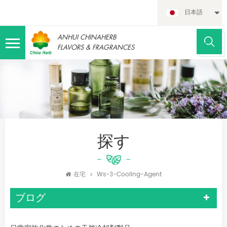
日本語
ANHUI CHINAHERB
FLAVORS & FRAGRANCES
探す
在宅
Ws-3-Cooling-Agent
ブログ