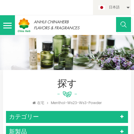
日本語
ANHUI CHINAHERB
FLAVORS & FRAGRANCES
探す
在宅
Menthol-Ws23-Ws3-Powder
カテゴリー
新製品