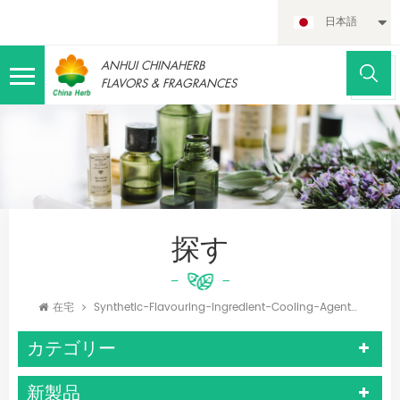
日本語
ANHUI CHINAHERB
FLAVORS & FRAGRANCES
探す
在宅
Synthetic-Flavouring-Ingredient-Cooling-Agent-Ws-23cooler-Ws3-For-Oral-Health
カテゴリー
新製品